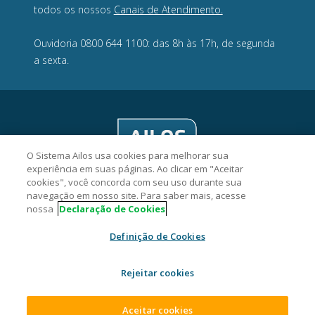
todos os nossos
Canais de Atendimento.
Ouvidoria 0800 644 1100: das 8h às 17h, de segunda
a sexta.
O Sistema Ailos usa cookies para melhorar sua
experiência em suas páginas. Ao clicar em "Aceitar
cookies", você concorda com seu uso durante sua
navegação em nosso site. Para saber mais, acesse
nossa
Declaração de Cookies
Viacredi Cooperativa de Crédito - CNPJ 82.639.451/0001-38
Definição de Cookies
Rua Hermann Hering, 1125, Bom Retiro, CEP 89010-923,
Blumenau/SC.
Rejeitar cookies
2026 Sistema Ailos. Todos os direitos reservados.
Aceitar cookies