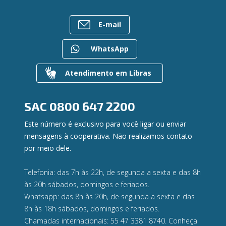
Notícias
Rede de Atendimento
FALE CONOSCO
Investimentos
Imprensa
Postos de Atendimento
Previdência
E-mail
Bens à venda
Caixa Eletrônico
Para empresas
Mapa do site
Regularização de dívidas
WhatsApp
Gerenciar Cookies
Valores a Receber
Contato
Atendimento em Libras
Canal de Ética
Ouvidoria
Privacidade e segurança
SAC
0800 647 2200
Este número é exclusivo para você ligar ou enviar
mensagens à cooperativa. Não realizamos contato
por meio dele.
Telefonia: das 7h às 22h, de segunda a sexta e das 8h
às 20h sábados, domingos e feriados.
Whatsapp: das 8h às 20h, de segunda a sexta e das
8h às 18h sábados, domingos e feriados.
Chamadas internacionais: 55 47 3381 8740. Conheça