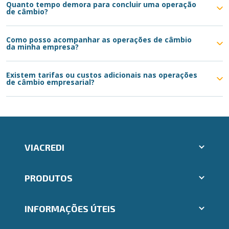
Quanto tempo demora para concluir uma operação
de câmbio?
Como posso acompanhar as operações de câmbio
da minha empresa?
Existem tarifas ou custos adicionais nas operações
de câmbio empresarial?
VIACREDI
Aplicativos Ailos
PRODUTOS
Indique um amigo
Segunda via e atualização de boletos
Cartões
Trabalhe Conosco
INFORMAÇÕES ÚTEIS
Consórcios
Ailos Educação
Empréstimos