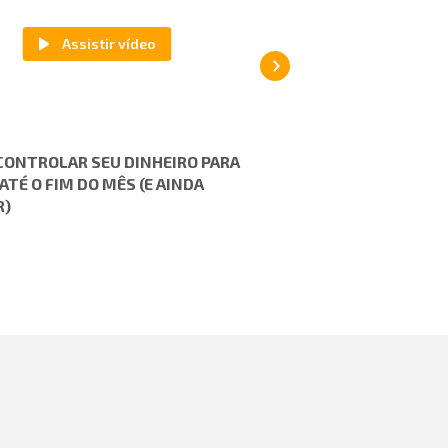
ONTROLAR SEU DINHEIRO PARA
7 OPÇÕES DE CURSOS D
ATÉ O FIM DO MÊS (E AINDA
FINANCEIRA PARA VOCÊ
R)