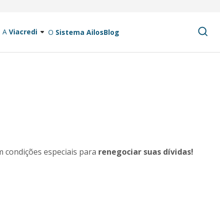
A
Viacredi
O
Sistema Ailos
Blog
m condições especiais para
renegociar suas dívidas!