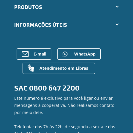
Aplicativos Ailos
PRODUTOS
Indique um amigo
Segunda via e atualização de boletos
Cartões
Trabalhe Conosco
INFORMAÇÕES ÚTEIS
Consórcios
Ailos Educação
Empréstimos
Notícias
Rede de Atendimento
FALE CONOSCO
Investimentos
Imprensa
Postos de Atendimento
Previdência
Bens à venda
Caixa Eletrônico
E-mail
WhatsApp
Para empresas
Mapa do site
Regularização de dívidas
Gerenciar Cookies
Valores a Receber
Atendimento em Libras
Contato
Canal de Ética
SAC
0800 647 2200
Ouvidoria
Privacidade e segurança
Este número é exclusivo para você ligar ou enviar
mensagens à cooperativa. Não realizamos contato
por meio dele.
Telefonia: das 7h às 22h, de segunda a sexta e das