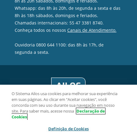
8h às 20h sábados, domingos e feriados.
Whatsapp: das 8h às 20h, de segunda a sexta e das
8h às 18h sábados, domingos e feriados.
Chamadas internacionais: 55 47 3381 8740.
Conheça todos os nossos
Canais de Atendimento.
Ouvidoria 0800 644 1100: das 8h às 17h, de
segunda a sexta.
O Sistema Ailos usa cookies para melhorar sua experiência
em suas páginas. Ao clicar em "Aceitar cookies", você
concorda com seu uso durante sua navegação em nosso
site. Para saber mais, acesse nossa
Declaração de
Cookies
Viacredi Cooperativa de Crédito - CNPJ 82.639.451/0001-38
Definição de Cookies
Rua Hermann Hering, 1125, Bom Retiro, CEP 89010-923,