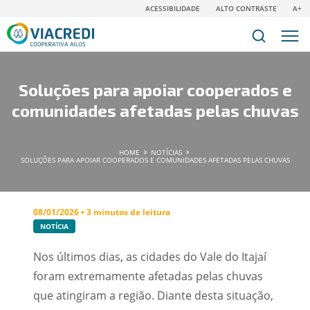
ACESSIBILIDADE
ALTO CONTRASTE
A+
Soluções para apoiar cooperados e
comunidades afetadas pelas chuvas
HOME
NOTÍCIAS
SOLUÇÕES PARA APOIAR COOPERADOS E COMUNIDADES AFETADAS PELAS CHUVAS
08/01/2026 • 3 minutos de leitura
NOTÍCIA
Nos últimos dias, as cidades do Vale do Itajaí
foram extremamente afetadas pelas chuvas
que atingiram a região. Diante desta situação,