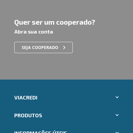
Quer ser um cooperado?
Abra sua conta
SEJA COOPERADO
VIACREDI
Aplicativos Ailos
PRODUTOS
Indique um amigo
Segunda via e atualização de boletos
Cartões
Trabalhe Conosco