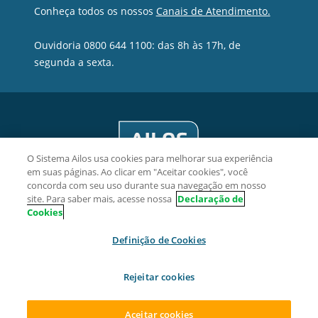
Conheça todos os nossos
Canais de Atendimento.
Ouvidoria 0800 644 1100: das 8h às 17h, de
segunda a sexta.
O Sistema Ailos usa cookies para melhorar sua experiência
em suas páginas. Ao clicar em "Aceitar cookies", você
concorda com seu uso durante sua navegação em nosso
site. Para saber mais, acesse nossa
Declaração de
Cookies
Viacredi Cooperativa de Crédito - CNPJ 82.639.451/0001-38
Definição de Cookies
Rua Hermann Hering, 1125, Bom Retiro, CEP 89010-923,
Blumenau/SC.
Rejeitar cookies
2026 Sistema Ailos. Todos os direitos reservados.
Aceitar cookies