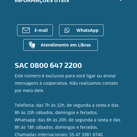
INFORMAÇÕES ÚTEIS
Consórcios
Ailos Educação
Empréstimos
Notícias
Rede de Atendimento
FALE CONOSCO
Investimentos
Imprensa
Postos de Atendimento
Previdência
Bens à venda
Caixa Eletrônico
E-mail
WhatsApp
Para empresas
Mapa do site
Regularização de dívidas
Gerenciar Cookies
Valores a Receber
Atendimento em Libras
Contato
Canal de Ética
SAC
0800 647 2200
Ouvidoria
Privacidade e segurança
Este número é exclusivo para você ligar ou enviar
mensagens à cooperativa. Não realizamos contato
por meio dele.
Telefonia: das 7h às 22h, de segunda a sexta e das
8h às 20h sábados, domingos e feriados.
Whatsapp: das 8h às 20h, de segunda a sexta e das
8h às 18h sábados, domingos e feriados.
Chamadas internacionais: 55 47 3381 8740.