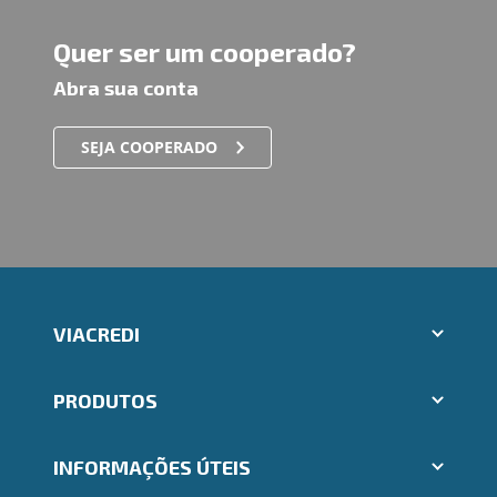
Quer ser um cooperado?
Abra sua conta
SEJA COOPERADO
VIACREDI
Aplicativos Ailos
PRODUTOS
Indique um amigo
Segunda via e atualização de boletos
Cartões
Trabalhe Conosco
INFORMAÇÕES ÚTEIS
Consórcios
Ailos Educação