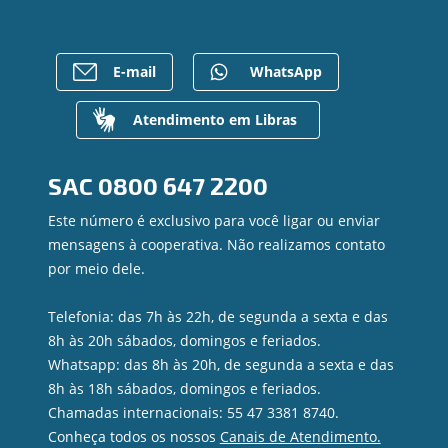
Empréstimos
Notícias
Rede de Atendimento
FALE CONOSCO
Investimentos
Imprensa
Postos de Atendimento
Previdência
Bens à venda
Caixa Eletrônico
E-mail
WhatsApp
Para empresas
Mapa do site
Regularização de dívidas
Gerenciar Cookies
Valores a Receber
Atendimento em Libras
Contato
Canal de Ética
SAC
0800 647 2200
Ouvidoria
Privacidade e segurança
Este número é exclusivo para você ligar ou enviar
mensagens à cooperativa. Não realizamos contato
por meio dele.
Telefonia: das 7h às 22h, de segunda a sexta e das
8h às 20h sábados, domingos e feriados.
Whatsapp: das 8h às 20h, de segunda a sexta e das
8h às 18h sábados, domingos e feriados.
Chamadas internacionais: 55 47 3381 8740.
Conheça todos os nossos
Canais de Atendimento.