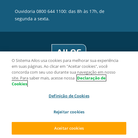
Ouvidoria 0800 644 1100: das 8h às 17h, de
segunda a sexta.
O Sistema Ailos usa cookies para melhorar sua experiência
em suas páginas. Ao clicar em "Aceitar cookies", você
concorda com seu uso durante sua navegação em nosso
site. Para saber mais, acesse nossa
Declaração de
Cookies
Viacredi Cooperativa de Crédito - CNPJ 82.639.451/0001-38
Definição de Cookies
Rua Hermann Hering, 1125, Bom Retiro, CEP 89010-923,
Blumenau/SC.
Rejeitar cookies
2026 Sistema Ailos. Todos os direitos reservados.
Aceitar cookies
ACESSAR SUA CONTA
ABRA SUA CONTA