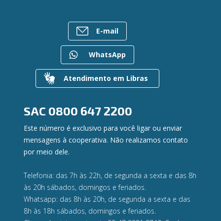
Empréstimos
Notícias
Rede de Atendimento
FALE CONOSCO
Investimentos
Imprensa
Postos de Atendimento
Previdência
E-mail
Bens à venda
Caixa Eletrônico
Para empresas
Mapa do site
Regularização de dívidas
WhatsApp
Gerenciar Cookies
Valores a Receber
Contato
Atendimento em Libras
Canal de Ética
Ouvidoria
Privacidade e segurança
SAC
0800 647 2200
Este número é exclusivo para você ligar ou enviar
mensagens à cooperativa. Não realizamos contato
por meio dele.
Telefonia: das 7h às 22h, de segunda a sexta e das 8h
às 20h sábados, domingos e feriados.
Whatsapp: das 8h às 20h, de segunda a sexta e das
8h às 18h sábados, domingos e feriados.