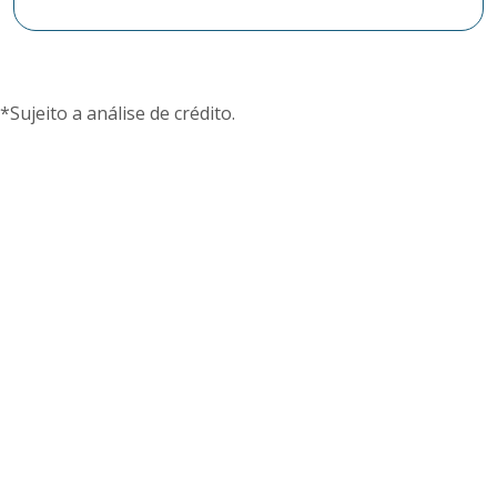
*Sujeito a análise de crédito.
Desconto de cheques
Receba o valor à vista e a cooperativa cuida dos
cheques dos seus clientes.