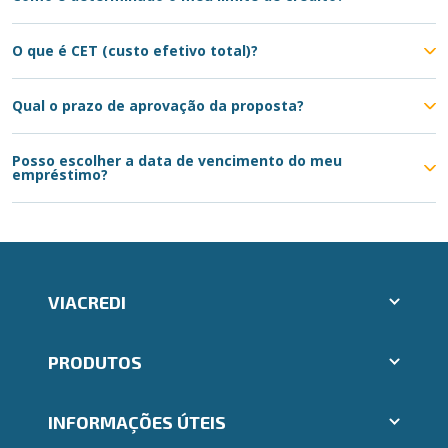
O que é CET (custo efetivo total)?
Qual o prazo de aprovação da proposta?
Posso escolher a data de vencimento do meu
empréstimo?
VIACREDI
Aplicativos Ailos
PRODUTOS
Indique um amigo
Segunda via e atualização de boletos
Cartões
Trabalhe Conosco
INFORMAÇÕES ÚTEIS
Consórcios
Ailos Educação