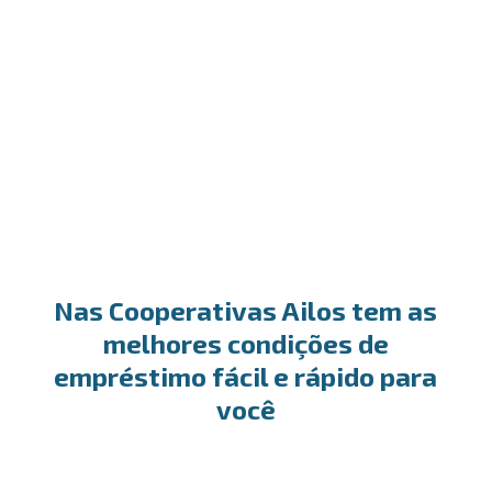
Desconto de títulos
A escolha ideal para antecipar o recebimento dos
seus títulos e garantir o fluxo positivo do seu
caixa.
Nas Cooperativas Ailos tem as
melhores condições de
empréstimo fácil e rápido para
você