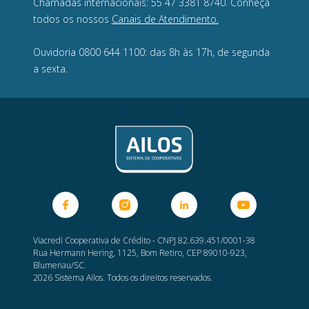
Chamadas internacionais: 55 47 3381 8740. Conheça
todos os nossos
Canais de Atendimento.
Ouvidoria 0800 644 1100: das 8h às 17h, de segunda
a sexta.
Viacredi Cooperativa de Crédito - CNPJ 82.639.451/0001-38
Rua Hermann Hering, 1125, Bom Retiro, CEP 89010-923,
Blumenau/SC.
2026 Sistema Ailos. Todos os direitos reservados.