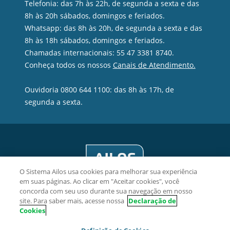
Telefonia: das 7h às 22h, de segunda a sexta e das
8h às 20h sábados, domingos e feriados.
Whatsapp: das 8h às 20h, de segunda a sexta e das
8h às 18h sábados, domingos e feriados.
Chamadas internacionais: 55 47 3381 8740.
Conheça todos os nossos
Canais de Atendimento.
Ouvidoria 0800 644 1100: das 8h às 17h, de
segunda a sexta.
O Sistema Ailos usa cookies para melhorar sua experiência
em suas páginas. Ao clicar em "Aceitar cookies", você
concorda com seu uso durante sua navegação em nosso
site. Para saber mais, acesse nossa
Declaração de
Cookies
Viacredi Cooperativa de Crédito - CNPJ 82.639.451/0001-38