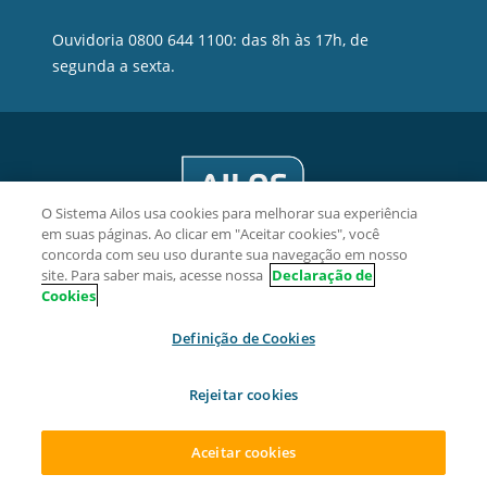
Ouvidoria 0800 644 1100: das 8h às 17h, de
segunda a sexta.
O Sistema Ailos usa cookies para melhorar sua experiência
em suas páginas. Ao clicar em "Aceitar cookies", você
concorda com seu uso durante sua navegação em nosso
site. Para saber mais, acesse nossa
Declaração de
Cookies
Viacredi Cooperativa de Crédito - CNPJ 82.639.451/0001-38
Definição de Cookies
Rua Hermann Hering, 1125, Bom Retiro, CEP 89010-923,
Blumenau/SC.
Rejeitar cookies
2026 Sistema Ailos. Todos os direitos reservados.
Aceitar cookies
ACESSAR SUA CONTA
ABRA SUA CONTA