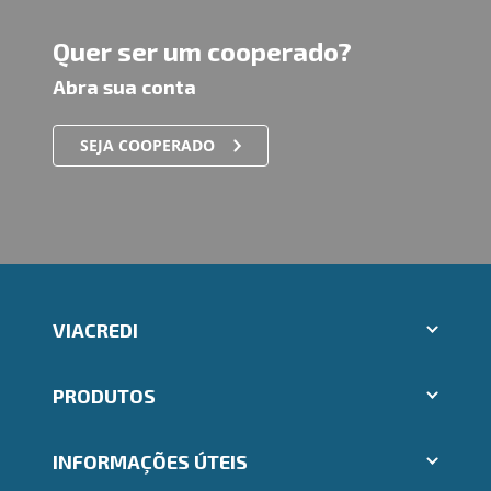
Quer ser um cooperado?
Abra sua conta
SEJA COOPERADO
VIACREDI
Aplicativos Ailos
PRODUTOS
Indique um amigo
Segunda via e atualização de boletos
Cartões
Trabalhe Conosco
INFORMAÇÕES ÚTEIS
Consórcios
Ailos Educação