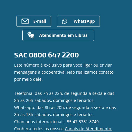
Empréstimos
Notícias
Rede de Atendimento
FALE CONOSCO
Investimentos
Imprensa
Postos de Atendimento
Previdência
Bens à venda
Caixa Eletrônico
E-mail
WhatsApp
Para empresas
Mapa do site
Regularização de dívidas
Gerenciar Cookies
Valores a Receber
Atendimento em Libras
Contato
Canal de Ética
SAC
0800 647 2200
Ouvidoria
Privacidade e segurança
Este número é exclusivo para você ligar ou enviar
mensagens à cooperativa. Não realizamos contato
por meio dele.
Telefonia: das 7h às 22h, de segunda a sexta e das
8h às 20h sábados, domingos e feriados.
Whatsapp: das 8h às 20h, de segunda a sexta e das
8h às 18h sábados, domingos e feriados.
Chamadas internacionais: 55 47 3381 8740.
Conheça todos os nossos
Canais de Atendimento.